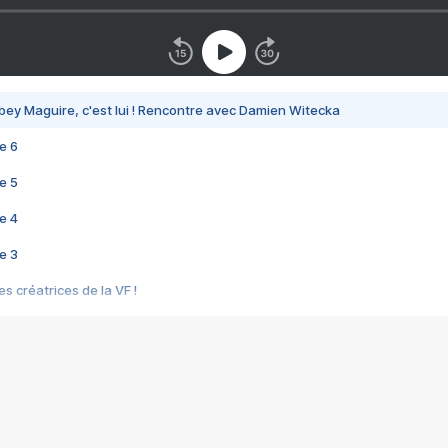
bey Maguire, c'est lui ! Rencontre avec Damien Witecka
e 6
e 5
e 4
e 3
s créatrices de la VF !
e 2
e 1
e Mektoub My Love arrive enfin ! Rencontre avec Shaïn Boumedine et Sal
i : après Toni en famille