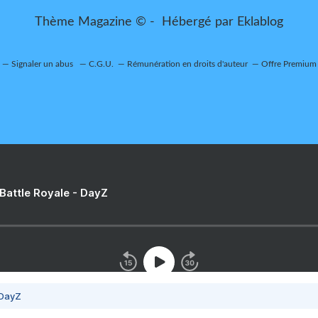
Thème Magazine © - Hébergé par
Eklablog
Signaler un abus
C.G.U.
Rémunération en droits d'auteur
Offre Premium
 Battle Royale - DayZ
 DayZ